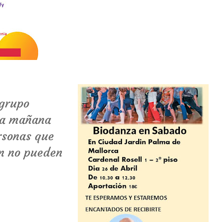
grupo
 la mañana
rsonas que
ón no pueden
.