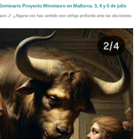
Seminario Proyecto Minotauro en Mallorca. 3, 4 y 5 de julio
uro 🌌 ¿Alguna vez has sentido ese vértigo profundo ante las decisiones