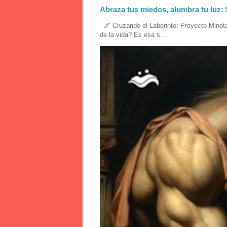
Abraza tus miedos, alumbra tu luz: 
🌌 Cruzando el Laberinto: Proyecto Minota
de la vida? Es esa s...